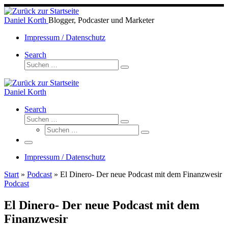
Zum
Inhalt
Daniel Korth
Blogger, Podcaster und Marketer
springen
Impressum / Datenschutz
Search
Suche
Suchen …
Daniel Korth
Search
Suche
Suchen …
Suche
Suchen …
Menü
Impressum / Datenschutz
Start
»
Podcast
»
El Dinero- Der neue Podcast mit dem Finanzwesir
Podcast
El Dinero- Der neue Podcast mit dem
Finanzwesir