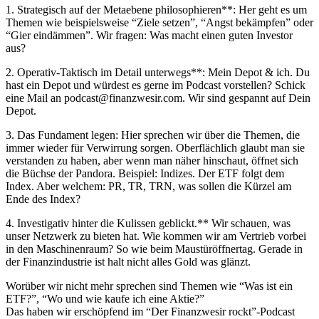
1. Strategisch auf der Metaebene philosophieren**: Her geht es um
Themen wie beispielsweise “Ziele setzen”, “Angst bekämpfen” oder
“Gier eindämmen”. Wir fragen: Was macht einen guten Investor
aus?
2. Operativ-Taktisch im Detail unterwegs**: Mein Depot & ich. Du
hast ein Depot und würdest es gerne im Podcast vorstellen? Schick
eine Mail an podcast@finanzwesir.com. Wir sind gespannt auf Dein
Depot.
3. Das Fundament legen: Hier sprechen wir über die Themen, die
immer wieder für Verwirrung sorgen. Oberflächlich glaubt man sie
verstanden zu haben, aber wenn man näher hinschaut, öffnet sich
die Büchse der Pandora. Beispiel: Indizes. Der ETF folgt dem
Index. Aber welchem: PR, TR, TRN, was sollen die Kürzel am
Ende des Index?
4. Investigativ hinter die Kulissen geblickt.** Wir schauen, was
unser Netzwerk zu bieten hat. Wie kommen wir am Vertrieb vorbei
in den Maschinenraum? So wie beim Maustüröffnertag. Gerade in
der Finanzindustrie ist halt nicht alles Gold was glänzt.
Worüber wir nicht mehr sprechen sind Themen wie “Was ist ein
ETF?”, “Wo und wie kaufe ich eine Aktie?”
Das haben wir erschöpfend im “Der Finanzwesir rockt”-Podcast