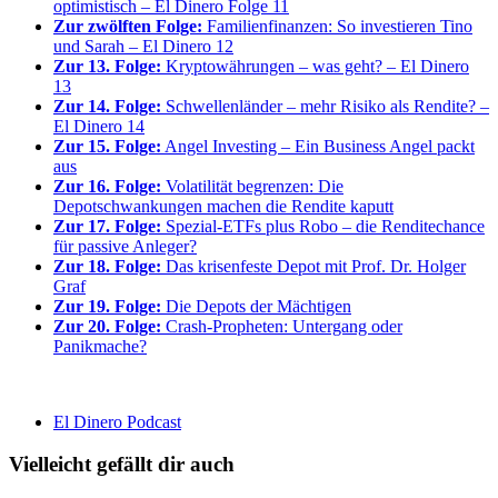
optimistisch – El Dinero Folge 11
Zur zwölften Folge:
Familienfinanzen: So investieren Tino
und Sarah – El Dinero 12
Zur 13. Folge:
Kryptowährungen – was geht? – El Dinero
13
Zur 14. Folge:
Schwellenländer – mehr Risiko als Rendite? –
El Dinero 14
Zur 15. Folge:
Angel Investing – Ein Business Angel packt
aus
Zur 16. Folge:
Volatilität begrenzen: Die
Depotschwankungen machen die Rendite kaputt
Zur 17. Folge:
Spezial-ETFs plus Robo – die Renditechance
für passive Anleger?
Zur 18. Folge:
Das krisenfeste Depot mit Prof. Dr. Holger
Graf
Zur 19. Folge:
Die Depots der Mächtigen
Zur 20. Folge:
Crash-Propheten: Untergang oder
Panikmache?
El Dinero Podcast
Vielleicht gefällt dir auch