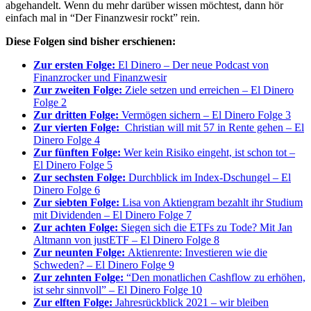
abgehandelt. Wenn du mehr darüber wissen möchtest, dann hör
einfach mal in “Der Finanzwesir rockt” rein.
Diese Folgen sind bisher erschienen:
Zur ersten Folge:
El Dinero – Der neue Podcast von
Finanzrocker und Finanzwesir
Zur zweiten Folge:
Ziele setzen und erreichen – El Dinero
Folge 2
Zur dritten Folge:
Vermögen sichern – El Dinero Folge 3
Zur vierten Folge:
Christian will mit 57 in Rente gehen – El
Dinero Folge 4
Zur fünften Folge:
Wer kein Risiko eingeht, ist schon tot –
El Dinero Folge 5
Zur sechsten Folge:
Durchblick im Index-Dschungel – El
Dinero Folge 6
Zur siebten Folge:
Lisa von Aktiengram bezahlt ihr Studium
mit Dividenden – El Dinero Folge 7
Zur achten Folge:
Siegen sich die ETFs zu Tode? Mit Jan
Altmann von justETF – El Dinero Folge 8
Zur neunten Folge:
Aktienrente: Investieren wie die
Schweden? – El Dinero Folge 9
Zur zehnten Folge:
“Den monatlichen Cashflow zu erhöhen,
ist sehr sinnvoll” – El Dinero Folge 10
Zur elften Folge:
Jahresrückblick 2021 – wir bleiben