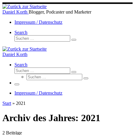
Zum
Inhalt
Daniel Korth
Blogger, Podcaster und Marketer
springen
Impressum / Datenschutz
Search
Suche
Suchen …
Daniel Korth
Search
Suche
Suchen …
Suche
Suchen …
Menü
Impressum / Datenschutz
Start
»
2021
Archiv des Jahres:
2021
2 Beiträge